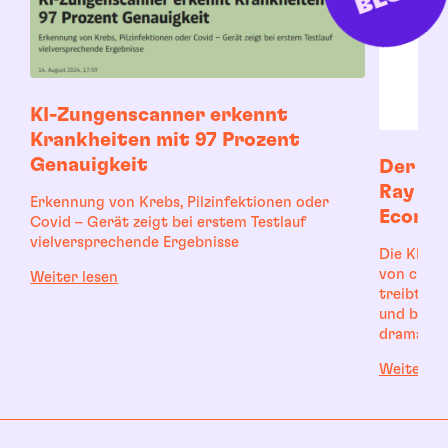
KI-Zungenscanner erkennt
Krankheiten mit 97 Prozent
Genauigkeit
Der Fu
Ray Ku
Erkennung von Krebs, Pilzinfektionen oder
Econom
Covid – Gerät zeigt bei erstem Testlauf
vielversprechende Ergebnisse
Die KI kan
von chemi
Weiter lesen
treibt be
und bei B
dramatisc
Weiter le